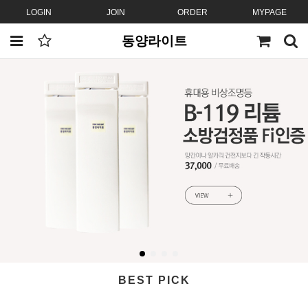
LOGIN
JOIN
ORDER
MYPAGE
동양라이트
BEST PICK