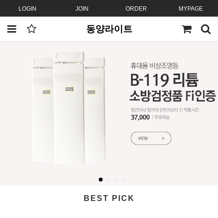
LOGIN
JOIN
ORDER
MYPAGE
동양라이트
BEST PICK