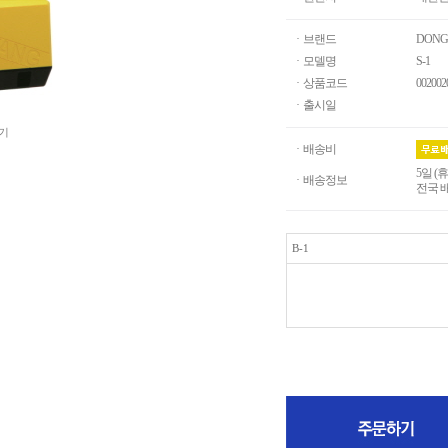
· 브랜드
DONG
· 모델명
S-1
· 상품코드
002002
· 출시일
기
· 배송비
5일 (
· 배송정보
전국 
B-1