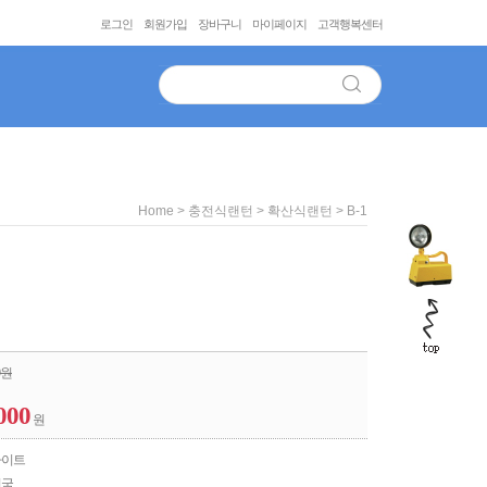
로그인
회원가입
장바구니
마이페이지
고객행복센터
>
>
> B-1
Home
충전식랜턴
확산식랜턴
원
000
원
라이트
민국