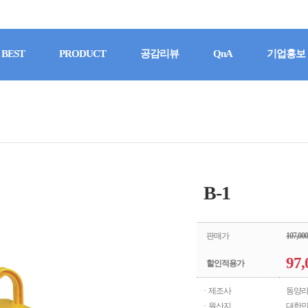
BEST
PRODUCT
공감리뷰
QnA
기업홍보
B-1
판매가
107,000
97,
할인적용가
· 제조사
동양
· 원산지
대한